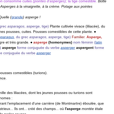
on
consomme
cuites
(
pointes
d
'
asperges
);
la
tige
comestible
.
Botte
.
Asperges
à
la
vinaigrette
,
à
la
crème
.
Potage
aux
pointes
Quelle
(
grande
)
asperge
!
grec
asparagos
,
asperge
,
tige
)
Plante
cultivée
vivace
(
liliacée
),
du
nes
pousses
,
cuites
.
Pousses
comestibles
de
cette
plante
.
●
sparagus
,
du
grec
asparagos
,
asperge
,
tige
)
Familier
.
Asperge
,
gre
et
très
grande
.
●
asperge
(
homonymes
)
nom
féminin
(
latin
)
asperge
forme
conjuguée
du
verbe
asperger
aspergent
forme
me
conjuguée
du
verbe
asperger
pousses
comestibles
(
turions
).
nce
.
ille
des
liliacées
,
dont
les
jeunes
pousses
ou
turions
sont
onomes
:
rant
l
'
emplacement
d
'
une
carrière
(
de
Montmartre
)
éboulée
,
que
strieux
...
Ils
ont
...
créé
des
champs
...
où
l
'
asperge
montée
étale
de
perles
rouges
.