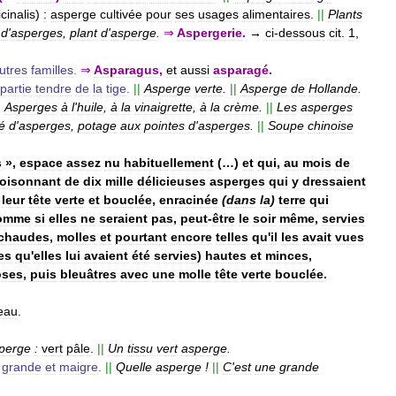
icinalis
)
:
asperge
cultivée
pour
ses
usages
alimentaires
.
||
Plants
d
'
asperges
,
plant
d
'
asperge
.
⇒
Aspergerie
.
→
ci
-
dessous
cit
.
1
,
utres
familles
.
⇒
Asparagus
,
et
aussi
asparagé
.
partie
tendre
de
la
tige
.
||
Asperge
verte
.
||
Asperge
de
Hollande
.
|
Asperges
à
l
'
huile
,
à
la
vinaigrette
,
à
la
crème
.
||
Les
asperges
é
d
'
asperges
,
potage
aux
pointes
d
'
asperges
.
||
Soupe
chinoise
s
»,
espace
assez
nu
habituellement
(…)
et
qui
,
au
mois
de
foisonnant
de
dix
mille
délicieuses
asperges
qui
y
dressaient
leur
tête
verte
et
bouclée
,
enracinée
(
dans
la
)
terre
qui
omme
si
elles
ne
seraient
pas
,
peut
-
être
le
soir
même
,
servies
chaudes
,
molles
et
pourtant
encore
telles
qu
'
il
les
avait
vues
les
qu
'
elles
lui
avaient
été
servies
)
hautes
et
minces
,
oses
,
puis
bleuâtres
avec
une
molle
tête
verte
bouclée
.
eau
.
perge
:
vert
pâle
.
||
Un
tissu
vert
asperge
.
grande
et
maigre
.
||
Quelle
asperge
!
||
C
'
est
une
grande