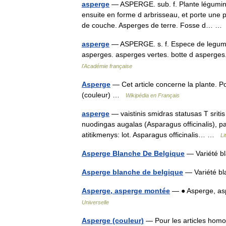
asperge
— ASPERGE. sub. f. Plante légumineu
ensuite en forme d arbrisseau, et porte une
de couche. Asperges de terre. Fosse d… 
asperge
— ASPERGE. s. f. Espece de legume
asperges. asperges vertes. botte d asperge
l'Académie française
Asperge
— Cet article concerne la plante. Po
(couleur) …
Wikipédia en Français
asperge
— vaistinis smidras statusas T sritis
nuodingas augalas (Asparagus officinalis), papl
atitikmenys: lot. Asparagus officinalis… …
Li
Asperge Blanche De Belgique
— Variété b
Asperge blanche de belgique
— Variété b
Asperge, asperge montée
— ● Asperge, as
Universelle
Asperge (couleur)
— Pour les articles ho