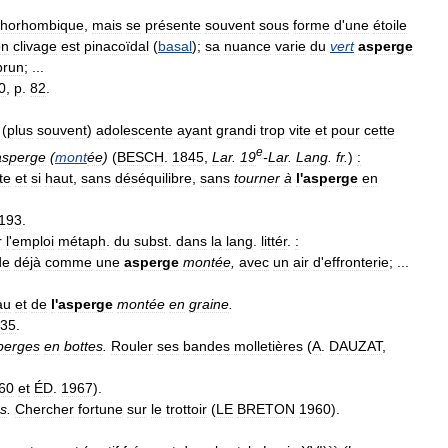
thorhombique
,
mais
se
présente
souvent
sous
forme
d
'
une
étoile
on
clivage
est
pinacoïdal
(
basal
);
sa
nuance
varie
du
vert
asperge
brun
; ...
0
,
p
.
82
.
(
plus
souvent
)
adolescente
ayant
grandi
trop
vite
et
pour
cette
e
asperge
(
mont
ée
)
(
BESCH
.
1845
,
Lar
.
19
-
Lar
.
Lang
.
fr
.
)
:
te
et
si
haut
,
sans
déséquilibre
,
sans
tourner
à
l
'
asperge
en
193
.
r
l
'
emploi
métaph
.
du
subst
.
dans
la
lang
.
littér
.
:
de
déjà
comme
une
asperge
montée
,
avec
un
air
d
'
effronterie
; ...
au
et
de
l
'
asperge
montée
en
graine
.
35
.
perges
en
bottes
.
Rouler
ses
bandes
molletières
(
A
.
DAUZAT
,
60
et
ÉD
.
1967
).
s
.
Chercher
fortune
sur
le
trottoir
(
LE
BRETON
1960
).