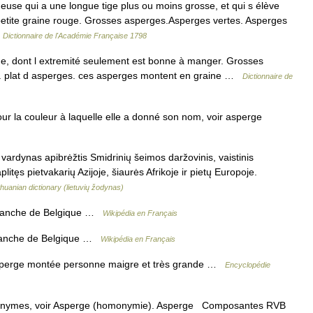
se qui a une longue tige plus ou moins grosse, et qui s élève
 petite graine rouge. Grosses asperges.Asperges vertes. Asperges
…
Dictionnaire de l'Académie Française 1798
, dont l extremité seulement est bonne à manger. Grosses
s. plat d asperges. ces asperges montent en graine …
Dictionnaire de
ur la couleur à laquelle elle a donné son nom, voir asperge
 vardynas apibrėžtis Smidrinių šeimos daržovinis, vaistinis
itęs pietvakarių Azijoje, šiaurės Afrikoje ir pietų Europoje.
thuanian dictionary (lietuvių žodynas)
lanche de Belgique …
Wikipédia en Français
lanche de Belgique …
Wikipédia en Français
perge montée personne maigre et très grande …
Encyclopédie
monymes, voir Asperge (homonymie). Asperge Composantes RVB