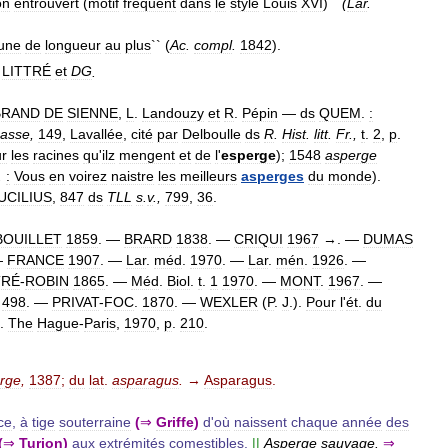
on
entrouvert
(
motif
fréquent
dans
le
style
Louis
XVI
)``
(
Lar
.
une
de
longueur
au
plus
`` (
Ac
.
compl
.
1842
).
LITTRÉ
et
DG
.
BRAND
DE
SIENNE
,
L
.
Landouzy
et
R
.
Pépin
—
ds
QUEM
.
:
asse
,
149
,
Lavallée
,
cité
par
Delboulle
ds
R
.
Hist
.
litt
.
Fr
.,
t
.
2
,
p
.
r
les
racines
qu
'
ilz
mengent
et
de
l
'
esperge
);
1548
asperge
.
:
Vous
en
voirez
naistre
les
meilleurs
asperges
du
monde
).
UCILIUS
,
847
ds
TLL
s
.
v
.,
799
,
36
.
BOUILLET
1859
. —
BRARD
1838
. —
CRIQUI
1967
→. —
DUMAS
—
FRANCE
1907
. —
Lar
.
méd
.
1970
. —
Lar
.
mén
.
1926
. —
TRÉ
-
ROBIN
1865
. —
Méd
.
Biol
.
t
.
1
1970
. —
MONT
.
1967
. —
,
498
. —
PRIVAT
-
FOC
.
1870
. —
WEXLER
(
P
.
J
.).
Pour
l
'
ét
.
du
].
The
Hague
-
Paris
,
1970
,
p
.
210
.
rge
,
1387
;
du
lat
.
asparagus
.
→
Asparagus
.
ce
,
à
tige
souterraine
(
⇒
Griffe
)
d
'
où
naissent
chaque
année
des
(
⇒
Turion
)
aux
extrémités
comestibles
.
||
Asperge
sauvage
.
⇒