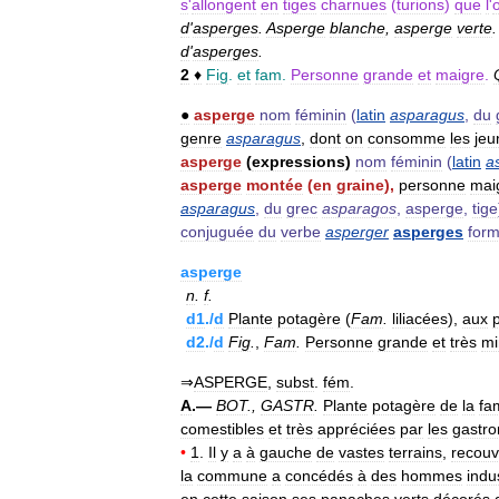
s
'
allongent
en
tiges
charnues
(
turions
)
que
l
'
d
'
asperges
.
Asperge
blanche
,
asperge
verte
d
'
asperges
.
2
♦
Fig
.
et
fam
.
Personne
grande
et
maigre
.
●
asperge
nom
féminin
(
latin
asparagus
,
du
genre
asparagus
,
dont
on
consomme
les
jeu
asperge
(
expressions
)
nom
féminin
(
latin
a
asperge
montée
(
en
graine
),
personne
mai
asparagus
,
du
grec
asparagos
,
asperge
,
tige
conjuguée
du
verbe
asperger
asperges
for
asperge
n
.
f
.
d1
./
d
Plante
potagère
(
Fam
.
liliacées
),
aux
d2
./
d
Fig
.
,
Fam
.
Personne
grande
et
très
mi
⇒
ASPERGE
,
subst
.
fém
.
A
.—
BOT
.,
GASTR
.
Plante
potagère
de
la
fam
comestibles
et
très
appréciées
par
les
gastr
•
1
.
Il
y
a
à
gauche
de
vastes
terrains
,
recouv
la
commune
a
concédés
à
des
hommes
indu
en
cette
saison
ses
panaches
verts
décorés