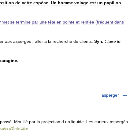
osition
de
cette
espèce
.
Un
homme
volage
est
un
papillon
mmet
se
termine
par
une
tête
en
pointe
et
renflée
(
fréquent
dans
ler
aux
asperges
:
aller
à
la
recherche
de
clients
.
Syn
.
:
faire
le
paragine
.
asperger
passé. Mouillé par la projection d un liquide. Les curieux aspergés
çaise d'Émile Littré