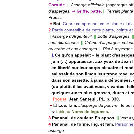
Corrude
.
||
Asperge
officinale
(
asparagus
off
d
'
asperges
.
⇒
Griffe
,
patte
.
||
Terrain
planté
Proust
.
♦
Bot
.
Genre
comprenant
cette
plante
et
d
'
a
2
Partie
comestible
de
cette
plante
,
pointe
et
||
Asperge
d
'
Argenteuil
.
||
Botte
d
'
asperges
.
|
sont
diurétiques
.
||
Crème
d
'
asperges
,
velout
au
crabe
et
aux
asperges
.
||
Plat
à
asperges
.
1
Ce
qu
'
on
appelait
«
le
plant
d
'
asperge
juin
(…)
apparaissait
aux
yeux
de
Jean
en
liberté
sur
leur
corps
bleuâtre
et
rosé
salissait
de
son
limon
leur
tronc
rose
,
c
dans
son
assiette
,
à
jamais
déracinées
,
(
ou
plutôt
il
les
avait
vues
,
vivantes
,
tel
quelques
-
unes
plus
grosses
,
dures
et
r
Proust
,
Jean
Santeuil
,
Pl
.,
p
.
330
.
♦
☑
Loc
.
fam
.
L
'
asperge
du
pauvre
:
le
poir
➪
tableau
Noms
de
légumes
.
3
Par
anal
.
de
couleur
.
En
appos
.
||
Vert
as
4
Par
anal
.
de
forme
.
Fig
.
et
fam
.
Personne
asperge
.