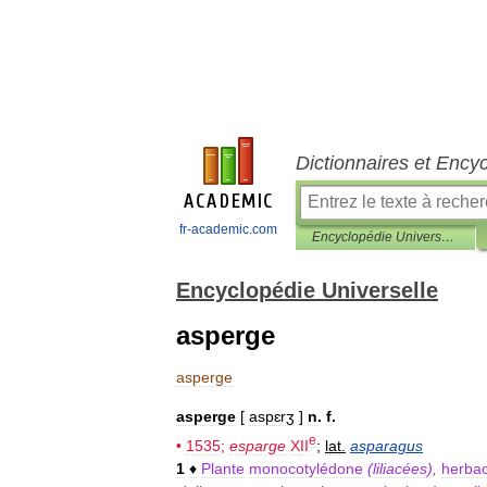
Dictionnaires et Ency
fr-academic.com
Encyclopédie Universelle
Encyclopédie Universelle
asperge
asperge
asperge
[
aspɛrʒ
]
n
.
f
.
e
•
1535
;
esparge
XII
;
lat
.
asparagus
1
♦
Plante
monocotylédone
(
liliacées
),
herba