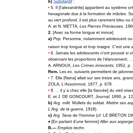
b
)
Substantif
:
•
5
.
Il
[
l
'
alexandrite
]
appartient
au
système
or
hexagonale
due
à
la
formation
de
mâcles
.
S
au
vert
profond
,
il
est
plus
rarement
bleu
ou
A
.
et
N
.
METTA
,
Les
Pierres
Précieuses
,
196
2
.
[
Avec
sa
forme
longue
et
mince
]
a
)
Pop
.
Personne
,
notamment
adolescent
ou
raison
trop
longue
et
trop
maigre
.
C
'
est
une
•
6
.
Jamais
les
adolescents
n
'
ont
poussé
si
vi
observant
les
proportions
de
l
'
élancement
; ...
A
.
ARNOUX
,
Les
Crimes
innocents
,
1952
,
p
.
Rem
.
Les
ex
.
suivants
permettent
de
jalonne
•
7
.
Elle
[
Nana
]
allait
sur
ses
treize
ans
,
gran
ZOLA
,
L
'
Assommoir
,
1877
,
p
.
678
.
•
8
. ...
il
y
a
chez
elle
[
la
fiancée
]
du
vieil
oise
E
.
et
J
.
DE
GONCOURT
,
Journal
,
1890
,
p
.
12
b
)
Arg
.
milit
.
Mollets
du
soldat
.
Mettre
ses
as
L
'
Arg
.
de
la
guerre
,
1918
).
c
)
Arg
.
Sexe
de
l
'
homme
(
cf
.
LE
BRETON
19
♦
[
En
parlant
d
'
une
femme
]
Aller
aux
asperge
B
.—
Emplois
techn
.