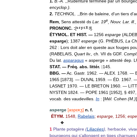
1
.
B
.-
A
.
,,
Rudenture
terminée
par
un
bourge
encyclop
.
).
2
.
TECHNOL
.
,,
Brin
de
baleine
,
d
'
un
tiers
d
'
a
e
Rem
.
Sens
attesté
ds
Lar
.
19
,
Nouv
.
Lar
.
ill
.,
PRONONC
.
:
[
].
ÉTYMOL
.
ET
HIST
. —
1256
esparge
(
ALDE
esparge
);
1387
esperge
(
G
.
PHÉBUS
,
La
Ch
262
:
Lors
doit
aler
en
queste
aux
fouges
pou
(
RABELAIS
,
Quart
liv
.,
ch
.
VII
ds
GDF
.
Compl
Du
lat
.
asparagus
«
asperge
»
attesté
dep
.
L
STAT
. —
Fréq
.
abs
.
littér
.
:
145
.
BBG
. —
Ac
.
Gastr
.
1962
. —
ALEX
.
1768
. —
1965
[
1873
]. —
DUVAL
1959
. —
ÉD
.
1967
. 
LASNET
1970
. —
LE
BRETON
1960
. —
LIT
NYSTEN
1824
. —
POPE
1961
[
1952
], §
497
vocab
.
des
vaudevilles
.
In
:
[
Mél
.
Cohen
(
M
.)
asperge
[
aspɛʀʒ
]
n
.
f
.
ÉTYM
.
1548
,
Rabelais
;
esparge
,
1256
;
espe
❖
1
Plante
potagère
(
Liliacées
),
herbacée
,
viva
bourgeons
qui
s
'
allongent
en
tiges
charnues