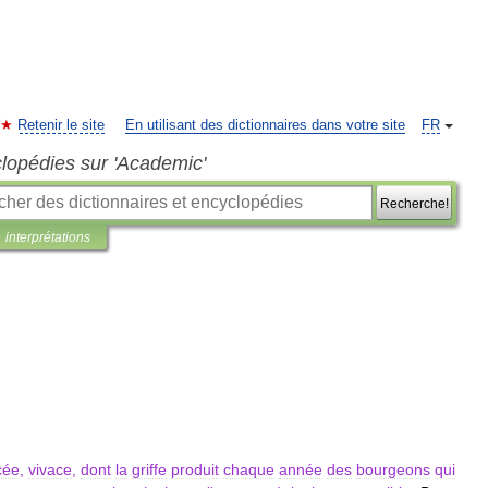
Retenir le site
En utilisant des dictionnaires dans votre site
FR
clopédies sur 'Academic'
Recherche!
interprétations
cée
,
vivace
,
dont
la
griffe
produit
chaque
année
des
bourgeons
qui