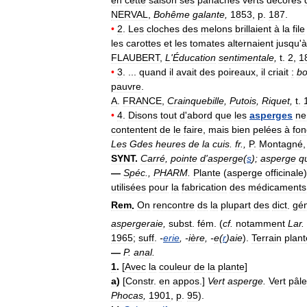
NERVAL
,
Bohême
galante
,
1853
,
p
.
187
.
•
2
.
Les
cloches
des
melons
brillaient
à
la
file
les
carottes
et
les
tomates
alternaient
jusqu
'
à
FLAUBERT
,
L
'
Éducation
sentimentale
,
t
.
2
,
1
•
3
. ...
quand
il
avait
des
poireaux
,
il
criait
:
bo
pauvre
.
A
.
FRANCE
,
Crainquebille
,
Putois
,
Riquet
,
t
.
•
4
.
Disons
tout
d
'
abord
que
les
asperges
ne
contentent
de
le
faire
,
mais
bien
pelées
à
fon
Les
Gdes
heures
de
la
cuis
.
fr
.,
P
.
Montagné
SYNT
.
Carré
,
pointe
d
'
asperge
(
s
);
asperge
q
—
Spéc
.,
PHARM
.
Plante
(
asperge
officinale
utilisées
pour
la
fabrication
des
médicaments
Rem
.
On
rencontre
ds
la
plupart
des
dict
.
gé
aspergeraie
,
subst
.
fém
. (
cf
.
notamment
Lar
.
1965
;
suff
.
-
erie
, -
ière
, -
e
(
r
)
aie
).
Terrain
plant
—
P
.
anal
.
1
.
[
Avec
la
couleur
de
la
plante
]
a
)
[
Constr
.
en
appos
.]
Vert
asperge
.
Vert
pâle
Phocas
,
1901
,
p
.
95
).