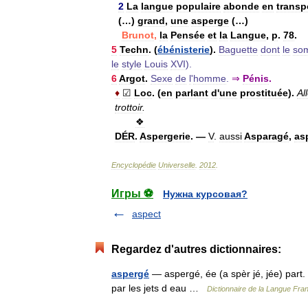
2
La
langue
populaire
abonde
en
transp
(…)
grand
,
une
asperge
(…)
Brunot
,
la
Pensée
et
la
Langue
,
p
.
78
.
5
Techn
. (
ébénisterie
).
Baguette
dont
le
so
le
style
Louis
XVI
).
6
Argot
.
Sexe
de
l
'
homme
.
⇒
Pénis
.
♦
☑
Loc
. (
en
parlant
d
'
une
prostituée
).
Al
trottoir
.
❖
DÉR
.
Aspergerie
. —
V
.
aussi
Asparagé
,
as
Encyclopédie
Universelle
.
2012
.
Игры ⚽
Нужна курсовая?
aspect
Regardez d'autres dictionnaires:
aspergé
— aspergé, ée (a spèr jé, jée) part. 
par les jets d eau …
Dictionnaire de la Langue Fran