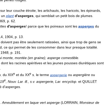
sur
leur
couche
étroite
;
les
artichauts
,
les
haricots
,
les
épinards
,
un
plant
d
'
asperges
,
qui
semblait
un
petit
bois
de
plumes
.
869
,
p
.
62
.
ttes
d
'
asperges
!
parce
que
les
poireaux
sont
les
asperges
du
14
,
1904
,
p
.
13
.
doivent
pas
être
seulement
ratissées
,
ainsi
que
trop
de
gens
se
d
,
ce
qui
permet
de
les
consommer
dans
leur
presque
totalité
.
,
1948
,
p
.
191
.
ui
monte
,
montée
(
en
graine
);
asperge
comestible
.
)
dont
les
racines
apéritives
et
les
jeunes
pousses
diurétiques
sont
.
e
e
n
.
du
XIX
et
du
XX
s
.
le
terme
aspergerie
ou
aspergière
ou
e
19
,
Nouv
.
Lar
.
ill
.,
s
.
v
.
aspergerie
,
Lar
.
encyclop
.
et
QUILLET
é
d
'
asperges
.
.
Ameublement
en
laque
vert
asperge
(
LORRAIN
,
Monsieur
de